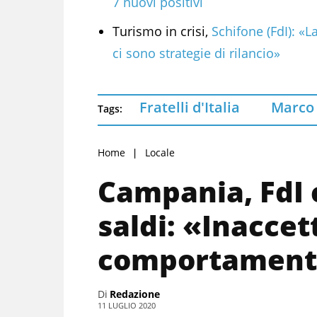
7 nuovi positivi
Turismo in crisi,
Schifone (FdI): «
ci sono strategie di rilancio»
Fratelli d'Italia
Marco
Tags:
Home
Locale
Campania, FdI c
saldi: «Inaccett
comportamento
Di
Redazione
11 LUGLIO 2020