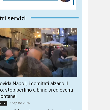
tri servizi
vida Napoli, i comitati alzano il
ro: stop perfino a brindisi ed eventi
pontanei
7 Agosto 2026
cale