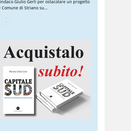
 sindaco Giulio Gerli per ostacolare un progetto
l Comune di Striano su...