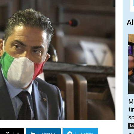
Al
Mo
ti
s
Lo
X
Linkedin
Telegram