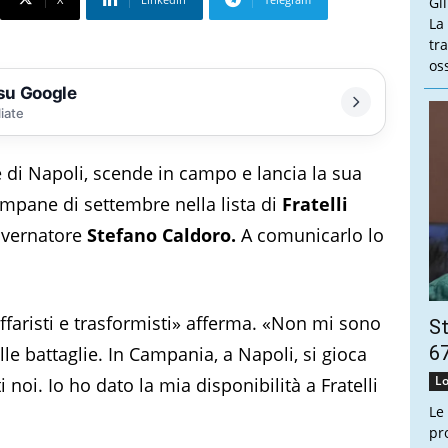
Gl
La
tra
oss
 su Google
liate
 di Napoli, scende in campo e lancia la sua
ampane di settembre nella lista di
Fratelli
overnatore
Stefano Caldoro.
A comunicarlo lo
affaristi e trasformisti» afferma. «Non mi sono
St
67
e battaglie. In Campania, a Napoli, si gioca
Lo
i noi. Io ho dato la mia disponibilità a Fratelli
Le
pr