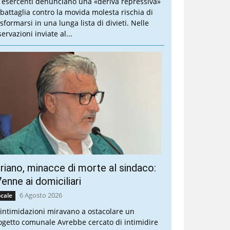
i esercenti denunciano una «deriva repressiva»
 battaglia contro la movida molesta rischia di
sformarsi in una lunga lista di divieti. Nelle
ervazioni inviate al...
riano, minacce di morte al sindaco:
enne ai domiciliari
6 Agosto 2026
cale
 intimidazioni miravano a ostacolare un
ogetto comunale Avrebbe cercato di intimidire