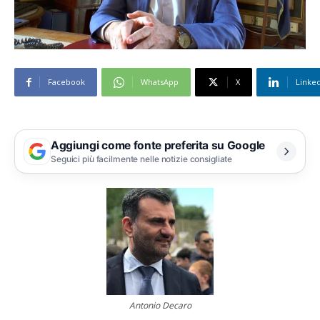
Facebook
WhatsApp
X
Linke
Aggiungi come fonte preferita su Google
Seguici più facilmente nelle notizie consigliate
Antonio Decaro