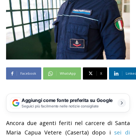
Facebook
WhatsApp
X
Linke
Aggiungi come fonte preferita su Google
Seguici più facilmente nelle notizie consigliate
Ancora due agenti feriti nel carcere di Santa
Maria Capua Vetere (Caserta) dopo i
sei di