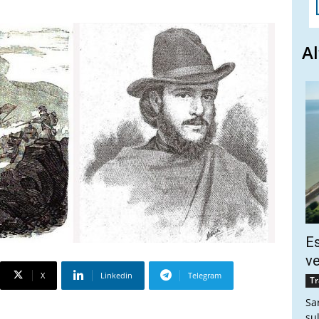
Al
Es
ve
X
Linkedin
Telegram
Tr
Sa
sul