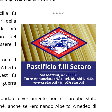
ilia fu
Pubblicità
ri della
 le più
ore del
ssere il
rona il
 Alberto
uesti fu
 guerra
 andate diversamente non ci sarebbe stato
rché, anche se Ferdinando Alberto Amedeo di