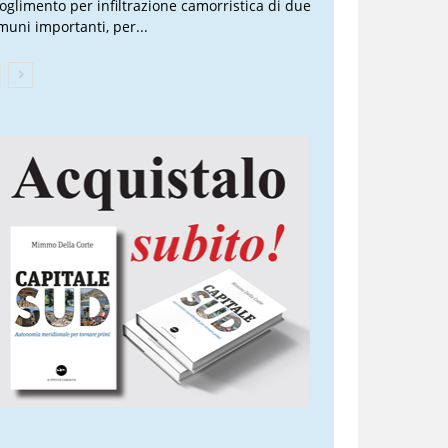
ioglimento per infiltrazione camorristica di due
muni importanti, per...