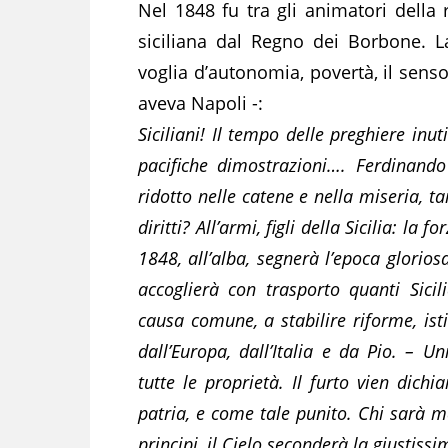
Nel 1848 fu tra gli animatori della 
siciliana dal Regno dei Borbone. La
voglia d’autonomia, povertà, il sen
aveva Napoli -:
Siciliani! Il tempo delle preghiere inut
pacifiche dimostrazioni…. Ferdinando
ridotto nelle catene e nella miseria, t
diritti? All’armi, figli della Sicilia: la
1848, all’alba, segnerà l’epoca glorio
accoglierà con trasporto quanti Sici
causa comune, a stabilire riforme, ist
dall’Europa, dall’Italia e da Pio. – U
tutte le proprietà. Il furto vien dichi
patria, e come tale punito. Chi sarà 
principi, il Cielo seconderà la giustissi