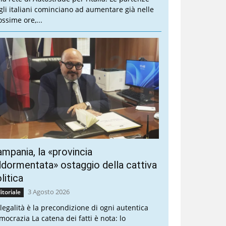
gli italiani cominciano ad aumentare già nelle
ossime ore,...
mpania, la «provincia
dormentata» ostaggio della cattiva
litica
3 Agosto 2026
itoriale
 legalità è la precondizione di ogni autentica
mocrazia La catena dei fatti è nota: lo