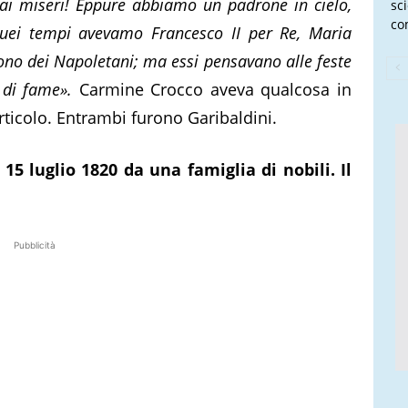
 ai miseri! Eppure abbiamo un padrone in cielo,
sc
co
n quei tempi avevamo Francesco II per Re, Maria
uono dei Napoletani; ma essi pensavano alle feste
o di fame».
Carmine Crocco aveva qualcosa in
ticolo. Entrambi furono Garibaldini.
15 luglio 1820 da una famiglia di nobili. Il
Pubblicità