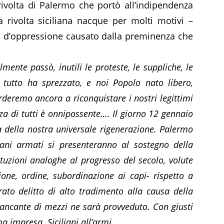
rivolta di Palermo che portò all’indipendenza
 rivolta siciliana nacque per molti motivi –
so d’oppressione causato dalla preminenza che
ilmente passò, inutili le proteste, le suppliche, le
 tutto ha sprezzato, e noi Popolo nato libero,
arderemo ancora a riconquistare i nostri legittimi
 forza di tutti è onnipossente…. Il giorno 12 gennaio
sa della nostra universale rigenerazione. Palermo
liani armati si presenteranno al sostegno della
ituzioni analoghe al progresso del secolo, volute
nione, ordine, subordinazione ai capi- rispetto a
arato delitto di alto tradimento alla causa della
mancante di mezzi ne sarà provveduto. Con giusti
ma impresa. Siciliani all’armi