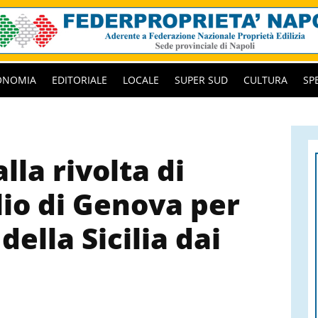
ONOMIA
EDITORIALE
LOCALE
SUPER SUD
CULTURA
SP
lla rivolta di
lio di Genova per
della Sicilia dai