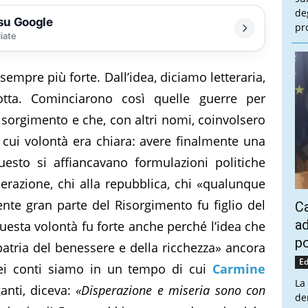
de
 su Google
pr
liate
sempre più forte. Dall’idea, diciamo letteraria,
lotta. Cominciarono così quelle guerre per
sorgimento e che, con altri nomi, coinvolsero
 cui volontà era chiara: avere finalmente una
esto si affiancavano formulazioni politiche
erazione, chi alla repubblica, chi «qualunque
ente gran parte del Risorgimento fu figlio del
Ca
ad
uesta volontà fu forte anche perché l’idea che
po
«patria del benessere e della ricchezza» ancora
Ed
dei conti siamo in un tempo di cui
Carmine
La
ganti, diceva:
«Disperazione e miseria sono con
de