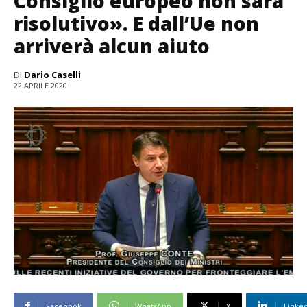
Consiglio europeo non sarà
risolutivo». E dall’Ue non
arriverà alcun aiuto
Di
Dario Caselli
22 APRILE 2020
Facebook
WhatsApp
X
Linke