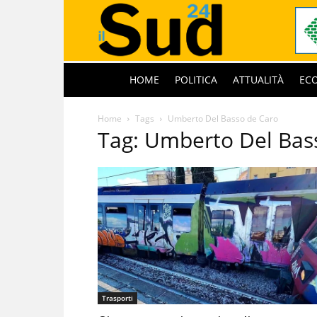
HOME
POLITICA
ATTUALITÀ
EC
Home
Tags
Umberto Del Basso de Caro
Tag: Umberto Del Bas
Trasporti