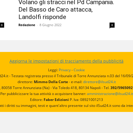
Volano gli stracci nel Pd Campania.
Del Basso de Caro attacca,
Landolfi risponde
Redazione
-
8 Giugno 2022
0
0
Aggiorna le impostazioni di tracciamento della pubblicità
Leggi:
Privacy
-
Cookie
d24.it - Testata registrata presso il Tribunale di Torre Annunziata n.03 del 16/09
direttore:
Mimmo Della Corte
- e-mail:
direttore@ilsud24.it
, 80058 Torre Annunziata (Na) - Via Toledo 418, 80134 Napoli - Tel.
392/596509
Per pubblicizzare la tua attività o acquistare banner:
amministrazione@ilsud24.it
Editore:
Faber Edizioni
P. Iva: 08921001213
utti i diritti su immagini, testi e quant'altro presente sul sito ilSud24.it sono da 