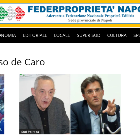
ONOMIA
EDITORIALE
LOCALE
SUPER SUD
CULTURA
SP
so de Caro
Sud Politica