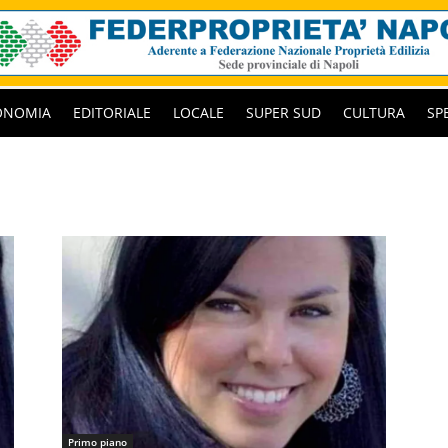
ONOMIA
EDITORIALE
LOCALE
SUPER SUD
CULTURA
SP
Primo piano