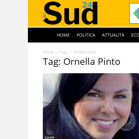
HOME
POLITICA
ATTUALITÀ
EC
Home
Tags
Ornella Pinto
Tag: Ornella Pinto
Locale