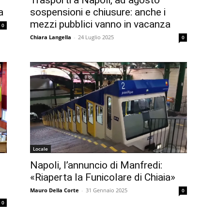
Trasporti a Napoli, ad agosto
a
sospensioni e chiusure: anche i
mezzi pubblici vanno in vacanza
0
Chiara Langella
-
24 Luglio 2025
0
Locale
Napoli, l’annuncio di Manfredi:
«Riaperta la Funicolare di Chiaia»
Mauro Della Corte
-
31 Gennaio 2025
0
0