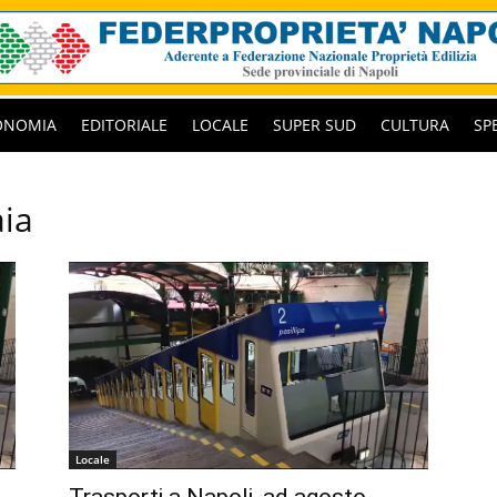
ONOMIA
EDITORIALE
LOCALE
SUPER SUD
CULTURA
SP
aia
Locale