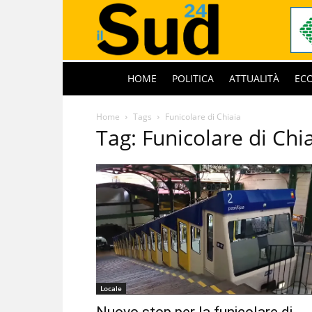
HOME
POLITICA
ATTUALITÀ
EC
Home
Tags
Funicolare di Chiaia
Tag: Funicolare di Chi
Locale