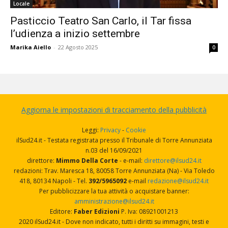
Locale
Pasticcio Teatro San Carlo, il Tar fissa
l’udienza a inizio settembre
Marika Aiello
-
22 Agosto 2025
0
Aggiorna le impostazioni di tracciamento della pubblicità
Leggi:
Privacy
-
Cookie
ilSud24.it - Testata registrata presso il Tribunale di Torre Annunziata
n.03 del 16/09/2021
direttore:
Mimmo Della Corte
- e-mail:
direttore@ilsud24.it
redazioni: Trav. Maresca 18, 80058 Torre Annunziata (Na) - Via Toledo
418, 80134 Napoli - Tel.
392/5965092
e-mail
redazione@ilsud24.it
Per pubblicizzare la tua attività o acquistare banner:
amministrazione@ilsud24.it
Editore:
Faber Edizioni
P. Iva: 08921001213
2020 ilSud24.it - Dove non indicato, tutti i diritti su immagini, testi e