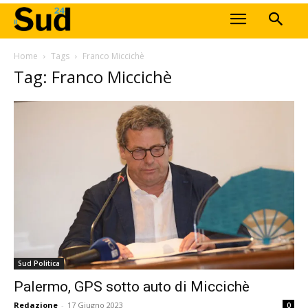
Home
Tags
Franco Miccichè
Tag: Franco Miccichè
Sud Politica
Palermo, GPS sotto auto di Miccichè
Redazione
-
17 Giugno 2023
0