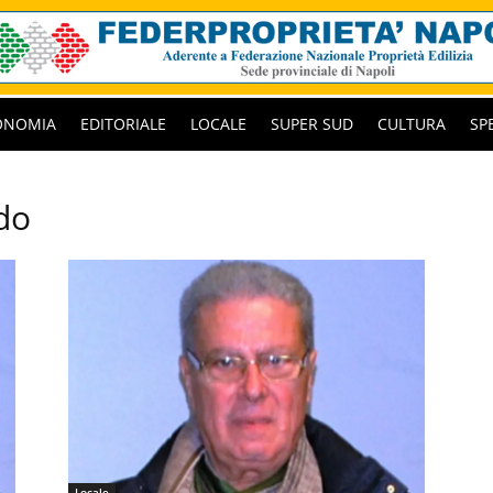
ONOMIA
EDITORIALE
LOCALE
SUPER SUD
CULTURA
SP
do
Locale