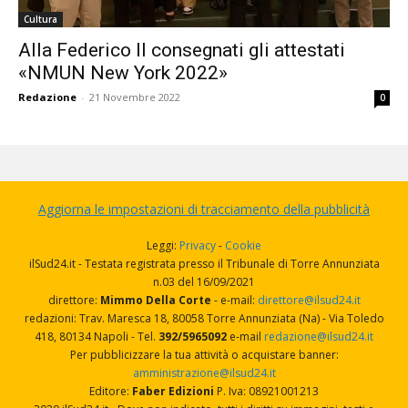
Cultura
Alla Federico II consegnati gli attestati
«NMUN New York 2022»
Redazione
-
21 Novembre 2022
0
Aggiorna le impostazioni di tracciamento della pubblicità
Leggi:
Privacy
-
Cookie
ilSud24.it - Testata registrata presso il Tribunale di Torre Annunziata
n.03 del 16/09/2021
direttore:
Mimmo Della Corte
- e-mail:
direttore@ilsud24.it
redazioni: Trav. Maresca 18, 80058 Torre Annunziata (Na) - Via Toledo
418, 80134 Napoli - Tel.
392/5965092
e-mail
redazione@ilsud24.it
Per pubblicizzare la tua attività o acquistare banner:
amministrazione@ilsud24.it
Editore:
Faber Edizioni
P. Iva: 08921001213