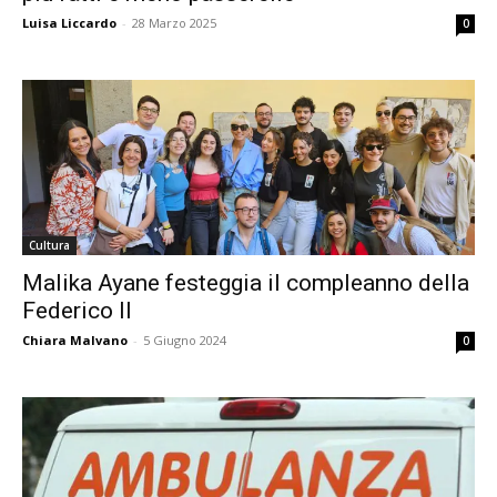
Luisa Liccardo
-
28 Marzo 2025
0
Cultura
Malika Ayane festeggia il compleanno della
Federico II
Chiara Malvano
-
5 Giugno 2024
0