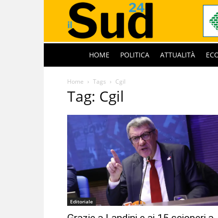
HOME
POLITICA
ATTUALITÀ
EC
Home
Tags
Cgil
Tag: Cgil
Editoriale