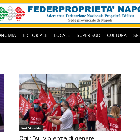
ONOMIA
EDITORIALE
LOCALE
SUPER SUD
CULTURA
SP
Sud Attualità
Cgil: “su violenza di genere