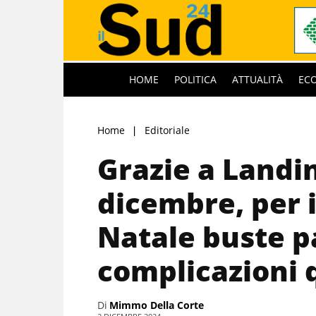
HOME
POLITICA
ATTUALITÀ
EC
Home
Editoriale
Grazie a Landin
dicembre, per i
Natale buste p
complicazioni 
Di
Mimmo Della Corte