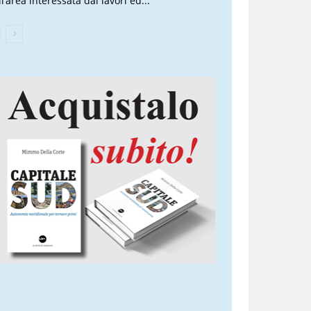
l’area interessata dai lavori ed...