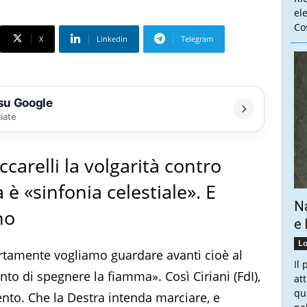
el
Cos
X
Linkedin
Telegram
 su Google
liate
ccarelli la volgarità contro
è «sinfonia celestiale». E
Na
no
e 
Lo
ertamente vogliamo guardare avanti cioè al
Il
nto di spegnere la fiamma». Così Ciriani (FdI),
at
qu
ento. Che la Destra intenda marciare, e