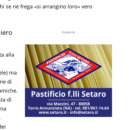
 chi se ne frega «si arrangino loro» vero
siero
Pubblicità
ta alla
ele) ma
ne di
 amiche.
sta di
ima
,
dei