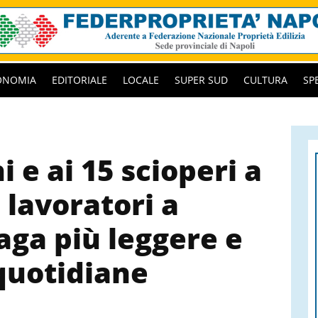
ONOMIA
EDITORIALE
LOCALE
SUPER SUD
CULTURA
SP
i e ai 15 scioperi a
 lavoratori a
aga più leggere e
quotidiane