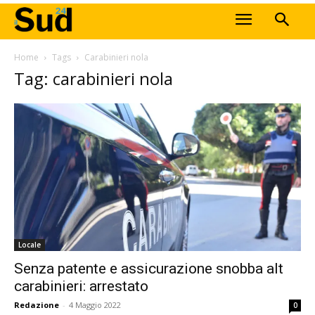
Home
Tags
Carabinieri nola
Tag: carabinieri nola
Locale
Senza patente e assicurazione snobba alt
carabinieri: arrestato
Redazione
-
4 Maggio 2022
0