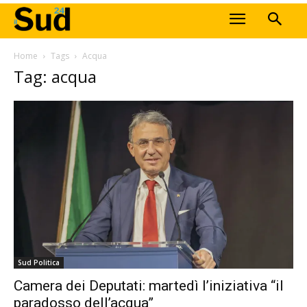
Home
Tags
Acqua
Tag: acqua
Sud Politica
Camera dei Deputati: martedì l’iniziativa “il
paradosso dell’acqua”