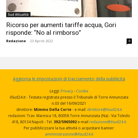
Sud Attualità
Ricorso per aumenti tariffe acqua, Gori
risponde: “No al rimborso”
Redazione
-
23 Aprile 2022
0
Aggiorna le impostazioni di tracciamento della pubblicità
Leggi:
Privacy
-
Cookie
ilSud24.it - Testata registrata presso il Tribunale di Torre Annunziata
n.03 del 16/09/2021
direttore:
Mimmo Della Corte
- e-mail:
direttore@ilsud24.it
redazioni: Trav. Maresca 18, 80058 Torre Annunziata (Na) - Via Toledo
418, 80134 Napoli - Tel.
392/5965092
e-mail
redazione@ilsud24.it
Per pubblicizzare la tua attività o acquistare banner:
amministrazione@ilsud24.it