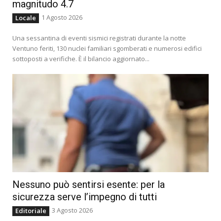
magnitudo 4.7
1 Agosto 2026
Locale
Una sessantina di eventi sismici registrati durante la notte
Ventuno feriti, 130 nuclei familiari sgomberati e numerosi edifici
sottoposti a verifiche. È il bilancio aggiornato...
Nessuno può sentirsi esente: per la
sicurezza serve l’impegno di tutti
3 Agosto 2026
Editoriale