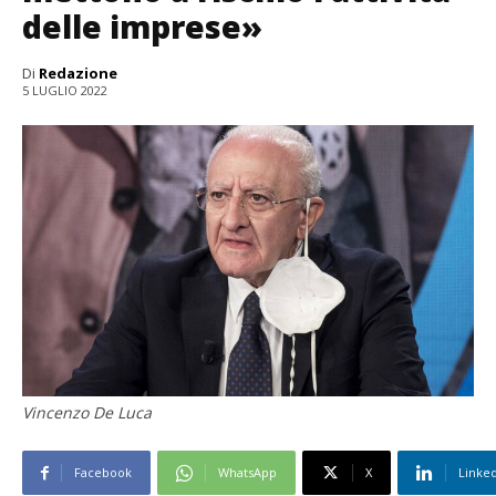
delle imprese»
Di
Redazione
5 LUGLIO 2022
Vincenzo De Luca
Facebook
WhatsApp
X
Linke