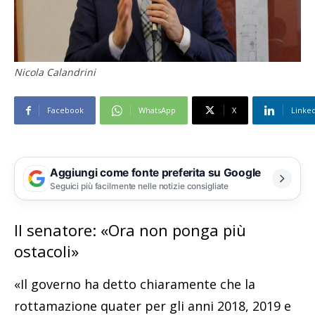
Nicola Calandrini
Facebook
WhatsApp
X
Linke
Aggiungi come fonte preferita su Google
Seguici più facilmente nelle notizie consigliate
Il senatore: «Ora non ponga più
ostacoli»
«Il governo ha detto chiaramente che la
rottamazione quater per gli anni 2018, 2019 e