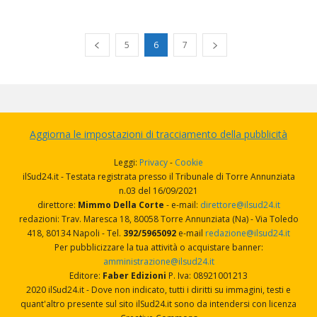
5
6
7
Aggiorna le impostazioni di tracciamento della pubblicità
Leggi:
Privacy
-
Cookie
ilSud24.it - Testata registrata presso il Tribunale di Torre Annunziata
n.03 del 16/09/2021
direttore:
Mimmo Della Corte
- e-mail:
direttore@ilsud24.it
redazioni: Trav. Maresca 18, 80058 Torre Annunziata (Na) - Via Toledo
418, 80134 Napoli - Tel.
392/5965092
e-mail
redazione@ilsud24.it
Per pubblicizzare la tua attività o acquistare banner:
amministrazione@ilsud24.it
Editore:
Faber Edizioni
P. Iva: 08921001213
2020 ilSud24.it - Dove non indicato, tutti i diritti su immagini, testi e
quant'altro presente sul sito ilSud24.it sono da intendersi con licenza