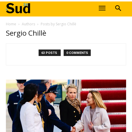
Home
Authors
Posts by Sergio Chillè
Sergio Chillè
63 POSTS
0 COMMENTS