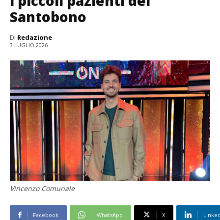
i piccoli pazienti del
Santobono
Di
Redazione
3 LUGLIO 2026
Vincenzo Comunale
Facebook
WhatsApp
X
Linke