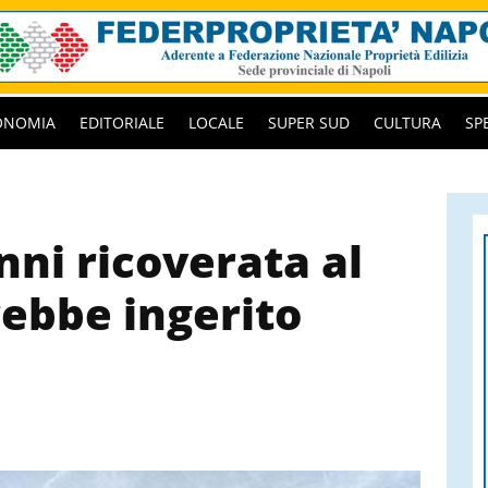
ONOMIA
EDITORIALE
LOCALE
SUPER SUD
CULTURA
SP
nni ricoverata al
ebbe ingerito