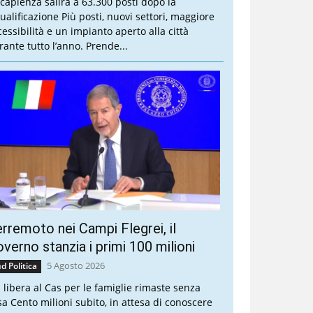
 capienza salirà a 63.300 posti dopo la
qualificazione Più posti, nuovi settori, maggiore
cessibilità e un impianto aperto alla città
rante tutto l’anno. Prende...
rremoto nei Campi Flegrei, il
verno stanzia i primi 100 milioni
5 Agosto 2026
d Politica
a libera al Cas per le famiglie rimaste senza
sa Cento milioni subito, in attesa di conoscere