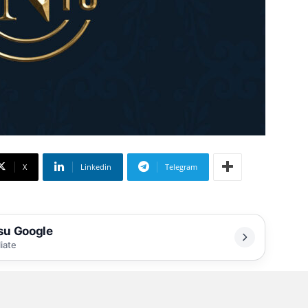
X
Linkedin
Telegram
 su Google
liate
 in città, ma i dettagli