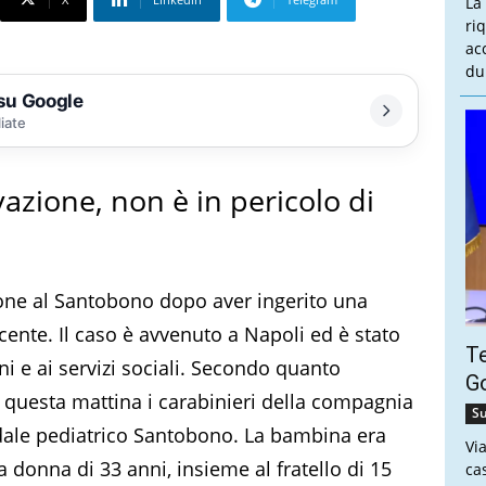
La
ri
ac
du
 su Google
liate
vazione, non è in pericolo di
ione al Santobono dopo aver ingerito una
ente. Il caso è avvenuto a Napoli ed è stato
Te
i e ai servizi sociali. Secondo quanto
Go
di questa mattina i carabinieri della compagnia
Su
dale pediatrico Santobono. La bambina era
Vi
donna di 33 anni, insieme al fratello di 15
ca