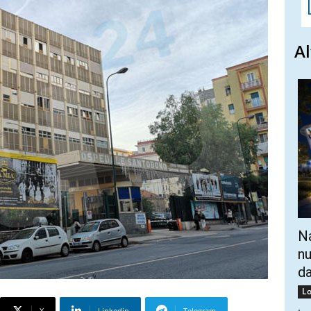
Al
Na
nu
da
Lo
X
Linkedin
Telegram