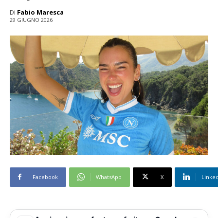
Di
Fabio Maresca
29 GIUGNO 2026
Facebook
WhatsApp
X
Linke