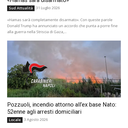
«Hamas sarà disarmato»
31 Luglio 2026
Sud Attualità
«Hamas sarà completamente disarmato». Con queste parole
Donald Trump ha annunciato un accordo che punta a porre fine
alla guerra nella Striscia di Gaza,...
Pozzuoli, incendio attorno all’ex base Nato:
52enne agli arresti domiciliari
3 Agosto 2026
Locale