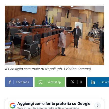
Il Consiglio comunale di Napoli (ph. Cristina Somma)
Facebook
WhatsApp
X
Linke
Aggiungi come fonte preferita su Google
Seguici più facilmente nelle notizie consigliate