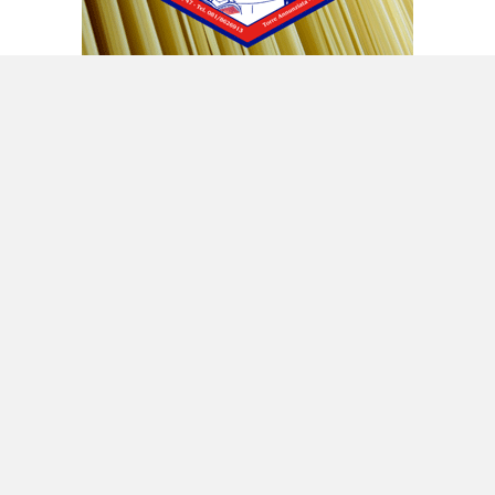
Per la verità, non si è ancora capito bene a che
livello di patrimonialità si diventi tali secondo
lorsinistri e sarebbe il caso che qualcuno di
loro si decidesse a farcelo sapere, sostenendo
che quelli fra loro non disposti a pagare
l’eventuale pseudo-solidarietà, nascosta dietro
la patrimoniale e i «necessari» interventi su
rendite e profitti, possono benissimo lasciare
il Paese, cambiare residenza e nazionalità.