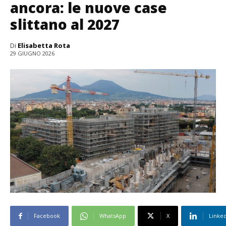
ancora: le nuove case
slittano al 2027
Di
Elisabetta Rota
29 GIUGNO 2026
Facebook
WhatsApp
X
Linke