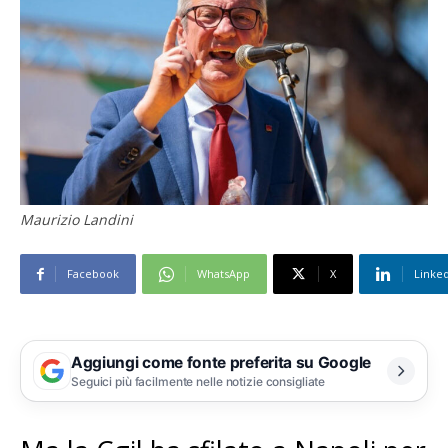
Maurizio Landini
Facebook
WhatsApp
X
Linke
Aggiungi come fonte preferita su Google
Seguici più facilmente nelle notizie consigliate