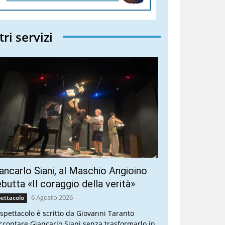
tri servizi
ancarlo Siani, al Maschio Angioino
butta «Il coraggio della verità»
6 Agosto 2026
ettacolo
 spettacolo è scritto da Giovanni Taranto
ccontare Giancarlo Siani senza trasformarlo in