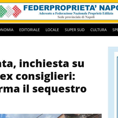
ONOMIA
EDITORIALE
LOCALE
SUPER SUD
CULTURA
SP
ta, inchiesta su
ex consiglieri:
ma il sequestro