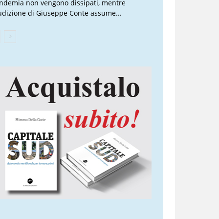
ndemia non vengono dissipati, mentre
audizione di Giuseppe Conte assume...