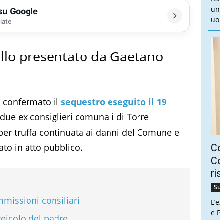
un
 su Google
uo
liate
ello presentato da Gaetano
a confermato il
sequestro eseguito il 19
 due ex consiglieri comunali di Torre
per truffa continuata ai danni del Comune e
ato in atto pubblico.
C
Co
ri
Su
mmissioni consiliari
L’
e P
veicolo del padre