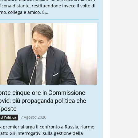
’icona distante, restituendone invece il volto di
mo, collega e amico. È...
onte cinque ore in Commissione
vid: più propaganda politica che
sposte
7 Agosto 2026
d Politica
ex premier allarga il confronto a Russia, riarmo
atto Gli interrogativi sulla gestione della