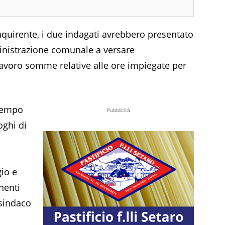
inquirente, i due indagati avrebbero presentato
ministrazione comunale a versare
 lavoro somme relative alle ore impiegate per
 tempo
Pubblicità
oghi di
gio e
nenti
 sindaco