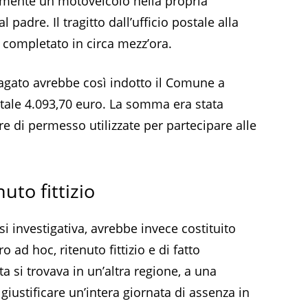
almente un motoveicolo nella propria
 padre. Il tragitto dall’ufficio postale alla
 completato in circa mezz’ora.
dagato avrebbe così indotto il Comune a
stale 4.093,70 euro. La somma era stata
e di permesso utilizzate per partecipare alle
nuto fittizio
esi investigativa, avrebbe invece costituito
 ad hoc, ritenuto fittizio e di fatto
ta si trovava in un’altra regione, a una
giustificare un’intera giornata di assenza in