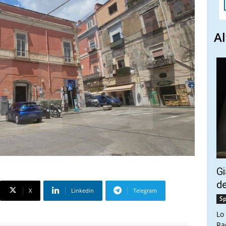
Al
Gi
de
X
Linkedin
Telegram
Sp
Lo
Ra