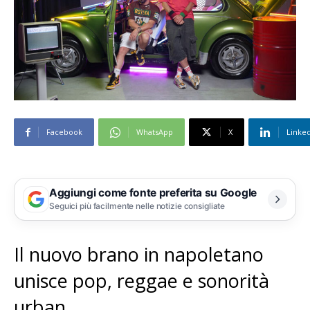
Facebook
WhatsApp
X
Linke
Aggiungi come fonte preferita su Google
Seguici più facilmente nelle notizie consigliate
Il nuovo brano in napoletano
unisce pop, reggae e sonorità
urban