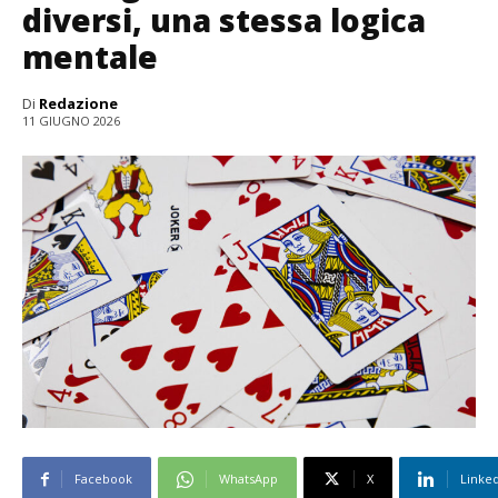
diversi, una stessa logica
mentale
Di
Redazione
11 GIUGNO 2026
Facebook
WhatsApp
X
Linke