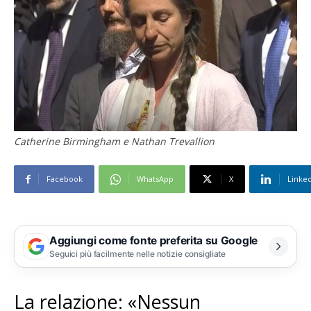
Catherine Birmingham e Nathan Trevallion
Facebook
WhatsApp
X
Linke
Aggiungi come fonte preferita su Google
Seguici più facilmente nelle notizie consigliate
La relazione: «Nessun