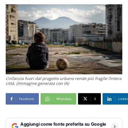
L’infanzia fuori dal progetto urbano rende più fragile l’intera
città. (Immagine generata con IA)
Facebook
WhatsApp
X
Linke
Aggiungi come fonte preferita su Google