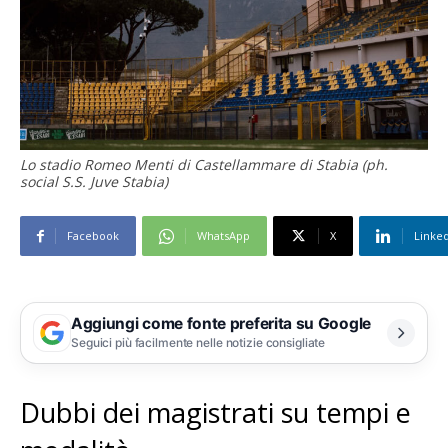
Lo stadio Romeo Menti di Castellammare di Stabia (ph.
social S.S. Juve Stabia)
Facebook
WhatsApp
X
Linke
Aggiungi come fonte preferita su Google
Seguici più facilmente nelle notizie consigliate
Dubbi dei magistrati su tempi e