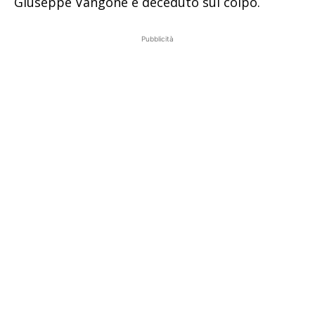
Giuseppe Vangone è deceduto sul colpo.
Pubblicità