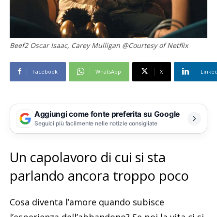
Beef2 Oscar Isaac, Carey Mulligan @Courtesy of Netflix
Facebook
WhatsApp
X
Linke
Aggiungi come fonte preferita su Google
Seguici più facilmente nelle notizie consigliate
Un capolavoro di cui si sta
parlando ancora troppo poco
Cosa diventa l’amore quando subisce
l’esperienza dell’abbandono? Se poi la vita ci si