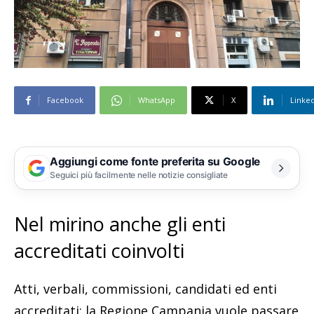
Facebook
WhatsApp
X
Linke
Aggiungi come fonte preferita su Google
Seguici più facilmente nelle notizie consigliate
Nel mirino anche gli enti
accreditati coinvolti
Atti, verbali, commissioni, candidati ed enti
accreditati: la Regione Campania vuole passare