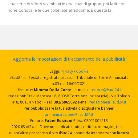
Una serie di sfottò scambiati in una chat di gruppo, poi la lite nel
rione Conocal e le due coltellate all’addome. È questa la...
Aggiorna le impostazioni di tracciamento della pubblicità
Leggi:
Privacy
-
Cookie
ilSud24.it - Testata registrata presso il Tribunale di Torre Annunziata
n.03 del 16/09/2021
direttore:
Mimmo Della Corte
- e-mail:
direttore@ilsud24.it
redazioni: Trav. Maresca 18, 80058 Torre Annunziata (Na) - Via Toledo
418, 80134 Napoli - Tel.
392/5965092
e-mail
redazione@ilsud24.it
Per pubblicizzare la tua attività o acquistare banner:
amministrazione@ilsud24.it
Editore:
Faber Edizioni
P. Iva: 08921001213
2020 ilSud24.it - Dove non indicato, tutti i diritti su immagini, testi e
quant'altro presente sul sito ilSud24.it sono da intendersi con licenza