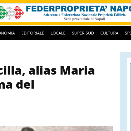
ONOMIA
EDITORIALE
LOCALE
SUPER SUD
CULTURA
SP
cilla, alias Maria
ina del