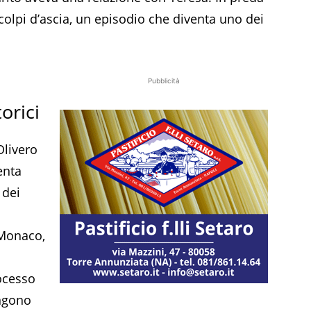
 colpi d’ascia, un episodio che diventa uno dei
Pubblicità
orici
Olivero
enta
 dei
 Monaco,
rocesso
engono