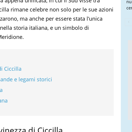
ia appena unificata, in cui il Sud visse tra
nu
cen
ccilla rimane celebre non solo per le sue azioni
izzarono, ma anche per essere stata l’unica
lla storia italiana, e un simbolo di
Meridione.
i Ciccilla
 bande e legami storici
ca
iana
vinezza di Ciccilla