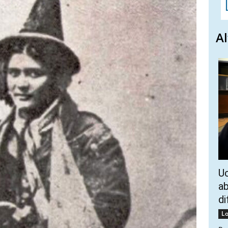
Al
Uc
ab
di
Lo