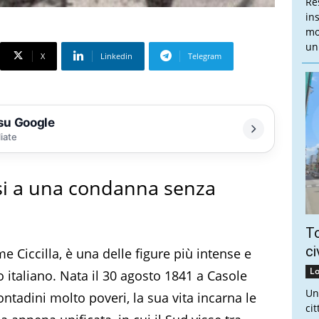
Re
in
mo
un 
X
Linkedin
Telegram
 su Google
liate
si a una condanna senza
To
ci
 Ciccilla, è una delle figure più intense e
Lo
 italiano. Nata il 30 agosto 1841 a Casole
Un
ontadini molto poveri, la sua vita incarna le
ci