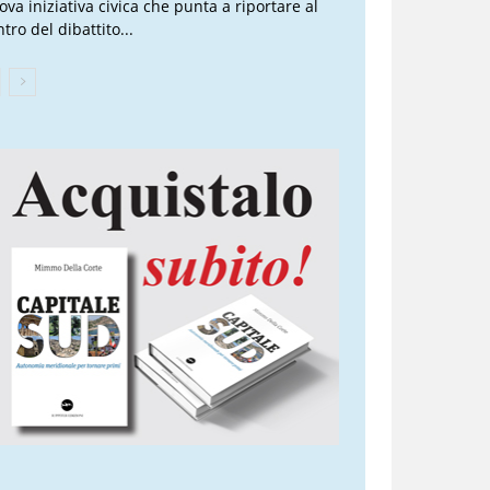
ova iniziativa civica che punta a riportare al
tro del dibattito...