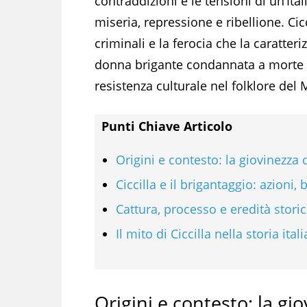
contraddizioni e le tensioni di un’Ital
miseria, repressione e ribellione. Ci
criminali e la ferocia che la caratter
donna brigante condannata a morte ne
resistenza culturale nel folklore del 
Punti Chiave Articolo
Origini e contesto: la giovinezza d
Ciccilla e il brigantaggio: azioni,
Cattura, processo e eredità stori
Il mito di Ciccilla nella storia ital
Origini e contesto: la gio