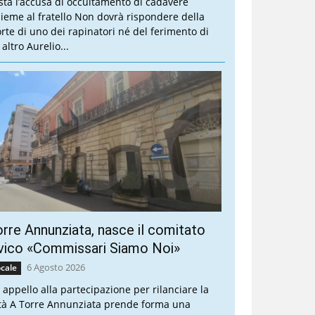
sta l’accusa di occultamento di cadavere
sieme al fratello Non dovrà rispondere della
rte di uno dei rapinatori né del ferimento di
altro Aurelio...
rre Annunziata, nasce il comitato
vico «Commissari Siamo Noi»
6 Agosto 2026
cale
 appello alla partecipazione per rilanciare la
ttà A Torre Annunziata prende forma una