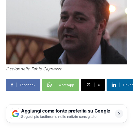
Il colonnello Fabio Cagnazzo
Facebook
WhatsApp
X
Linke
Aggiungi come fonte preferita su Google
Seguici più facilmente nelle notizie consigliate