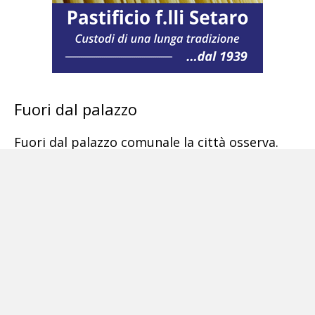
Fuori dal palazzo
Fuori dal palazzo comunale la città osserva.
Torre Annunziata ha già attraversato fasi
difficili sul piano istituzionale e riconosce i
segnali di un equilibrio che vacilla. Le domande
che circolano sono dirette, prive di retorica:
chi governa davvero in questo momento?
Quanto può durare questa fase di stallo? E
cosa accadrebbe se le prime dimissioni