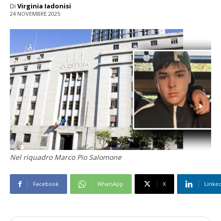
Di
Virginia Iadonisi
24 NOVEMBRE 2025
Nel riquadro Marco Pio Salomone
Facebook
WhatsApp
X
Linke