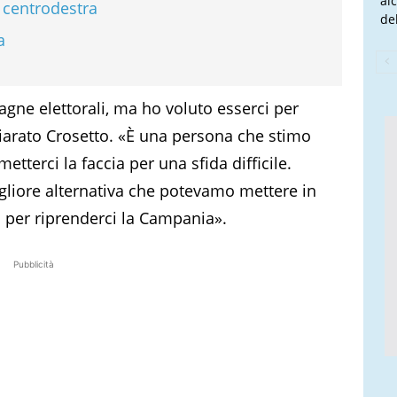
al
l centrodestra
del
a
ne elettorali, ma ho voluto esserci per
iarato Crosetto. «È una persona che stimo
tterci la faccia per una sfida difficile.
gliore alternativa che potevamo mettere in
 per riprenderci la Campania».
Pubblicità