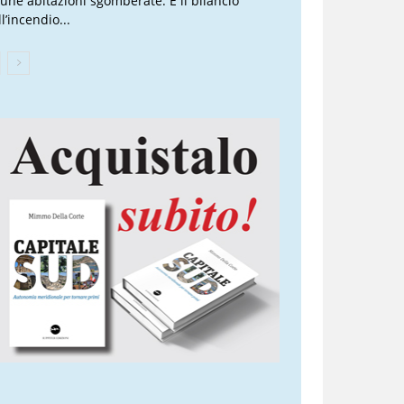
cune abitazioni sgomberate. È il bilancio
l’incendio...