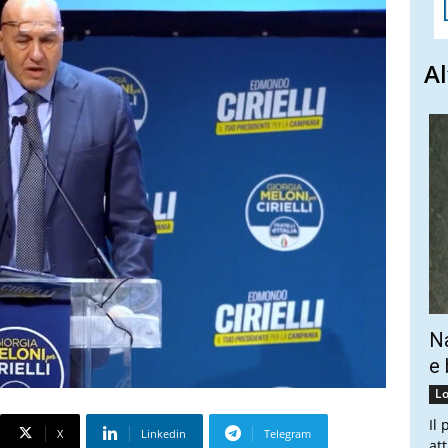
Al
Na
e 
Lo
Il
X
Linkedin
Telegram
at