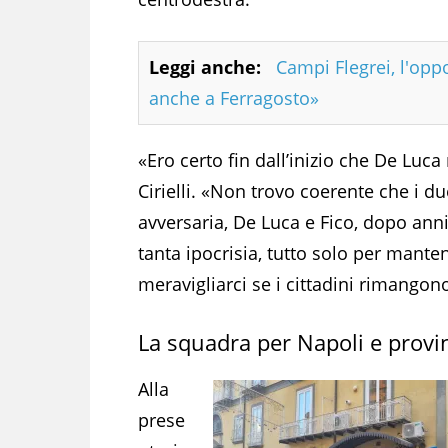
Leggi anche:
Campi Flegrei, l'opp
anche a Ferragosto»
«Ero certo fin dall’inizio che De Luc
Cirielli. «Non trovo coerente che i du
avversaria, De Luca e Fico, dopo anni
tanta ipocrisia, tutto solo per man
meravigliarci se i cittadini rimangon
La squadra per Napoli e provi
Alla
prese