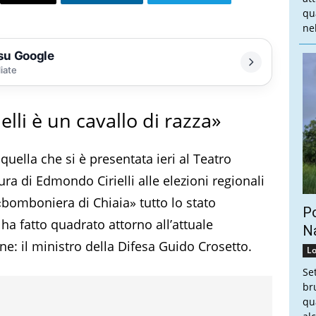
qu
nel
 su Google
liate
ielli è un cavallo di razza»
uella che si è presentata ieri al Teatro
a di Edmondo Cirielli alle elezioni regionali
«bomboniera di Chiaia» tutto lo stato
Po
a fatto quadrato attorno all’attuale
Na
ne: il ministro della Difesa Guido Crosetto.
Lo
Se
br
qu