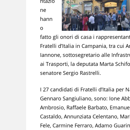
ntazio
ne
hann
o
fatto gli onori di casa i rappresentant
Fratelli d’Italia in Campania, tra cui 
Iannone, sottosegretario alle Infrastr
ai Trasporti, la deputata Marta Schifo
senatore Sergio Rastrelli.
I 27 candidati di Fratelli d’Italia per
Gennaro Sangiuliano, sono: Ione Abb
Ambrosio, Raffaele Barbato, Emanuel
Castaldo, Annunziata Celentano, Mari
Fele, Carmine Ferraro, Adamo Guarin