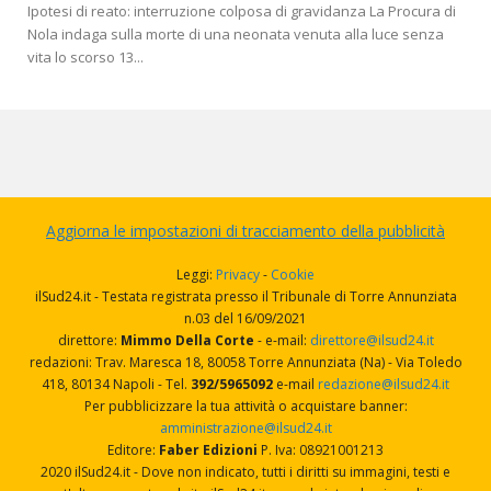
Ipotesi di reato: interruzione colposa di gravidanza La Procura di
Nola indaga sulla morte di una neonata venuta alla luce senza
vita lo scorso 13...
Aggiorna le impostazioni di tracciamento della pubblicità
Leggi:
Privacy
-
Cookie
ilSud24.it - Testata registrata presso il Tribunale di Torre Annunziata
n.03 del 16/09/2021
direttore:
Mimmo Della Corte
- e-mail:
direttore@ilsud24.it
redazioni: Trav. Maresca 18, 80058 Torre Annunziata (Na) - Via Toledo
418, 80134 Napoli - Tel.
392/5965092
e-mail
redazione@ilsud24.it
Per pubblicizzare la tua attività o acquistare banner:
amministrazione@ilsud24.it
Editore:
Faber Edizioni
P. Iva: 08921001213
2020 ilSud24.it - Dove non indicato, tutti i diritti su immagini, testi e