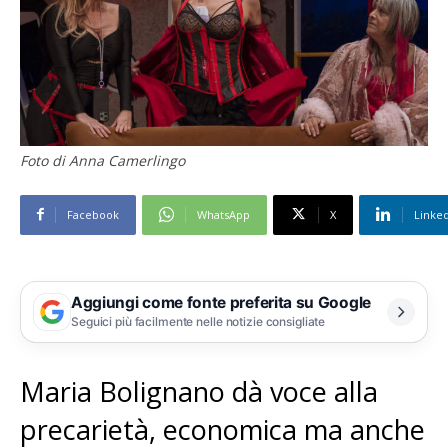
Foto di Anna Camerlingo
Facebook
WhatsApp
X
Linke
Aggiungi come fonte preferita su Google
Seguici più facilmente nelle notizie consigliate
Maria Bolignano dà voce alla
precarietà, economica ma anche