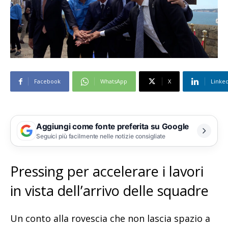
Facebook
WhatsApp
X
Linke
Aggiungi come fonte preferita su Google
Seguici più facilmente nelle notizie consigliate
Pressing per accelerare i lavori
in vista dell’arrivo delle squadre
Un conto alla rovescia che non lascia spazio a