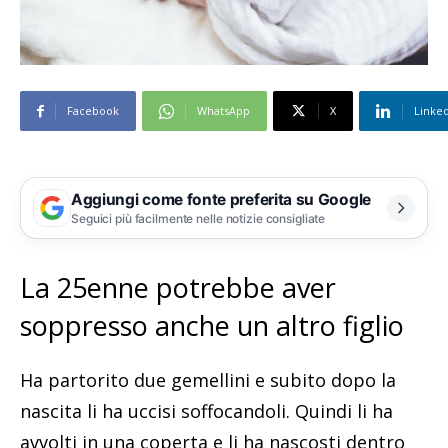
Facebook
WhatsApp
X
Linke
Aggiungi come fonte preferita su Google
Seguici più facilmente nelle notizie consigliate
La 25enne potrebbe aver
soppresso anche un altro figlio
Ha partorito due gemellini e subito dopo la
nascita li ha uccisi soffocandoli. Quindi li ha
avvolti in una coperta e li ha nascosti dentro