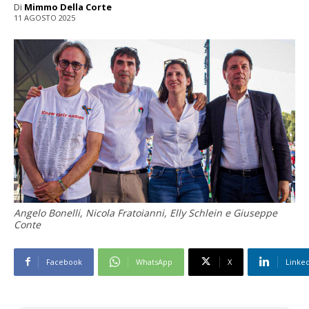
Di
Mimmo Della Corte
11 AGOSTO 2025
Angelo Bonelli, Nicola Fratoianni, Elly Schlein e Giuseppe
Conte
Facebook
WhatsApp
X
Linke