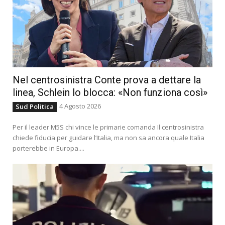
Nel centrosinistra Conte prova a dettare la
linea, Schlein lo blocca: «Non funziona così»
4 Agosto 2026
Sud Politica
Per il leader M5S chi vince le primarie comanda Il centrosinistra
chiede fiducia per guidare l’Italia, ma non sa ancora quale Italia
porterebbe in Europa....