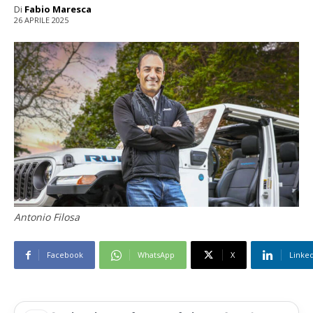
Di
Fabio Maresca
26 APRILE 2025
Antonio Filosa
Facebook
WhatsApp
X
Linke