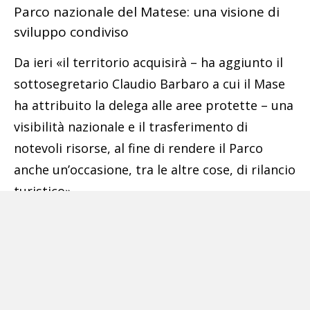
Parco nazionale del Matese: una visione di
sviluppo condiviso
Da ieri «il territorio acquisirà – ha aggiunto il
sottosegretario Claudio Barbaro a cui il Mase
ha attribuito la delega alle aree protette – una
visibilità nazionale e il trasferimento di
notevoli risorse, al fine di rendere il Parco
anche un’occasione, tra le altre cose, di rilancio
turistico».
«Il Mase, con il nuovo Governo, ha costituito
l’Area marina protetta di Capospartivento, il
Parco Ambientale di Orbetello e adesso il
Parco Nazionale del Matese, a dimostrazione