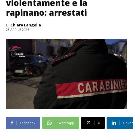
violentamente e la
rapinano: arrestati
Di
Chiara Langella
23 APRILE 2025
Facebook
WhatsApp
X
Linke