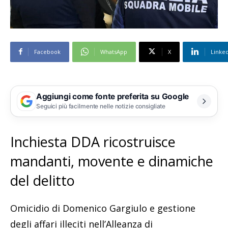
Facebook
WhatsApp
X
Linke
Aggiungi come fonte preferita su Google
Seguici più facilmente nelle notizie consigliate
Inchiesta DDA ricostruisce
mandanti, movente e dinamiche
del delitto
Omicidio di Domenico Gargiulo e gestione
degli affari illeciti nell’Alleanza di