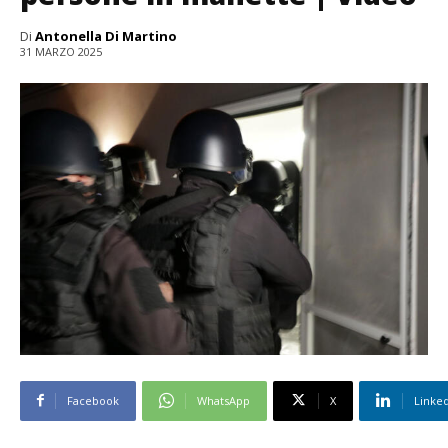
Di
Antonella Di Martino
31 MARZO 2025
Facebook
WhatsApp
X
Linke