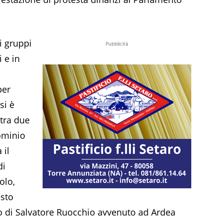
i gruppi
Pubblicità
i e in
per
si è
 tra due
dominio
 il
di
olo,
esto
io di Salvatore Ruocchio avvenuto ad Ardea