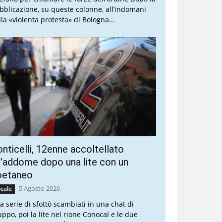
bblicazione, su queste colonne, all’indomani
lla «violenta protesta» di Bologna...
nticelli, 12enne accoltellato
l’addome dopo una lite con un
oetaneo
5 Agosto 2026
cale
a serie di sfottò scambiati in una chat di
uppo, poi la lite nel rione Conocal e le due