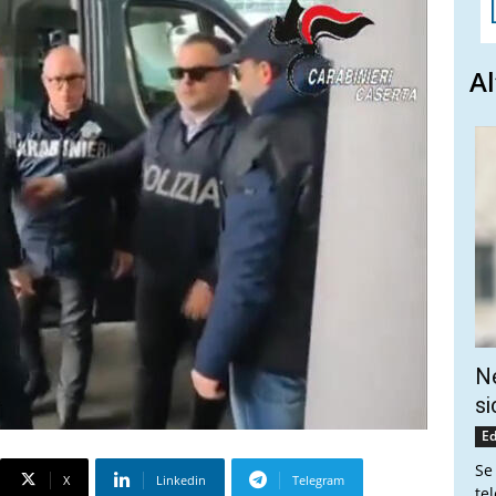
Al
Ne
si
Ed
Se
X
Linkedin
Telegram
te