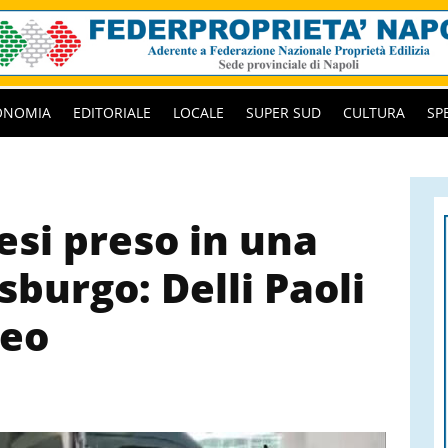
ONOMIA
EDITORIALE
LOCALE
SUPER SUD
CULTURA
SP
lesi preso in una
sburgo: Delli Paoli
deo