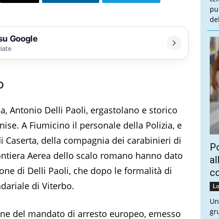
pu
de
 su Google
liate
o
ia, Antonio Delli Paoli, ergastolano e storico
ise. A Fiumicino il personale della Polizia, e
i Caserta, della compagnia dei carabinieri di
Po
Frontiera Aerea dello scalo romano hanno dato
al
one di Delli Paoli, che dopo le formalità di
c
ndariale di Viterbo.
Lo
Un
gr
ione del mandato di arresto europeo, emesso