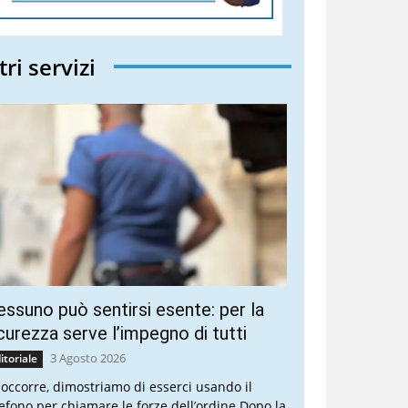
tri servizi
ssuno può sentirsi esente: per la
curezza serve l’impegno di tutti
3 Agosto 2026
itoriale
 occorre, dimostriamo di esserci usando il
lefono per chiamare le forze dell’ordine Dopo la