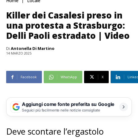
Home
Locale
Killer dei Casalesi preso in
una protesta a Strasburgo:
Delli Paoli estradato | Video
Di
Antonella Di Martino
14 MARZO 2025
Facebook
WhatsApp
X
Linke
Aggiungi come fonte preferita su Google
Seguici più facilmente nelle notizie consigliate
Deve scontare l’ergastolo