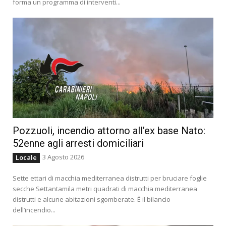
forma un programma di interventi...
Pozzuoli, incendio attorno all’ex base Nato:
52enne agli arresti domiciliari
3 Agosto 2026
Locale
Sette ettari di macchia mediterranea distrutti per bruciare foglie
secche Settantamila metri quadrati di macchia mediterranea
distrutti e alcune abitazioni sgomberate. È il bilancio
dell’incendio...