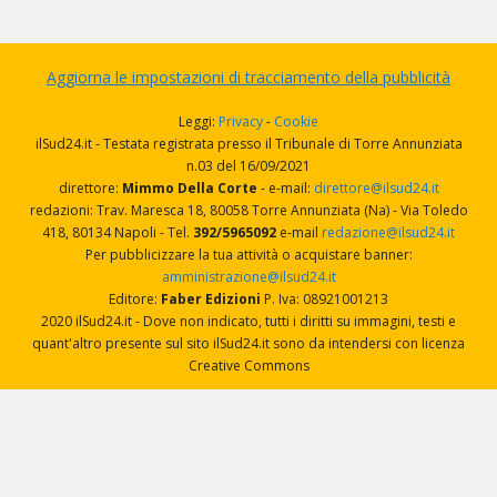
Aggiorna le impostazioni di tracciamento della pubblicità
Leggi:
Privacy
-
Cookie
ilSud24.it - Testata registrata presso il Tribunale di Torre Annunziata
n.03 del 16/09/2021
direttore:
Mimmo Della Corte
- e-mail:
direttore@ilsud24.it
redazioni: Trav. Maresca 18, 80058 Torre Annunziata (Na) - Via Toledo
418, 80134 Napoli - Tel.
392/5965092
e-mail
redazione@ilsud24.it
Per pubblicizzare la tua attività o acquistare banner:
amministrazione@ilsud24.it
Editore:
Faber Edizioni
P. Iva: 08921001213
2020 ilSud24.it - Dove non indicato, tutti i diritti su immagini, testi e
quant'altro presente sul sito ilSud24.it sono da intendersi con licenza
Creative Commons