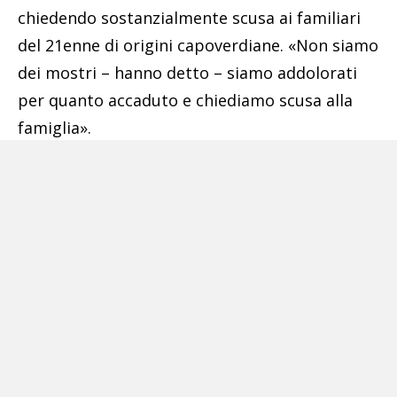
chiedendo sostanzialmente scusa ai familiari
del 21enne di origini capoverdiane. «Non siamo
dei mostri – hanno detto – siamo addolorati
per quanto accaduto e chiediamo scusa alla
famiglia».
Gabriele ha ribadito di «non avere mai colpito
quella notte Monteiro» ammettendo che lui e il
fratello nella vita hanno «commesso degli
errori e siamo pronti a pagare». Dal canto suo
Marco, in video collegamento, si è detto
«responsabile per il calcio al fianco dato a Willy
ma non quando era a terra. Pagherò per la mia
responsabilità» ma «non meritiamo tutto