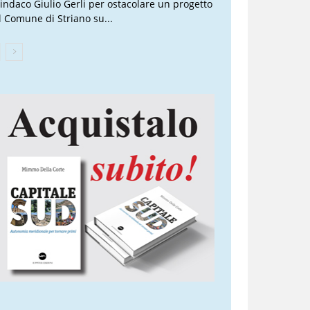
 sindaco Giulio Gerli per ostacolare un progetto
l Comune di Striano su...