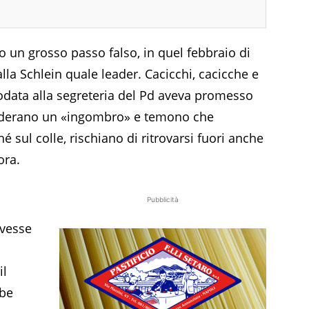
o un grosso passo falso, in quel febbraio di
lla Schlein quale leader. Cacicchi, cacicche e
odata alla segreteria del Pd aveva promesso
onsiderano un «ingombro» e temono che
é sul colle, rischiano di ritrovarsi fuori anche
ora.
Pubblicità
ovesse
il
bbe