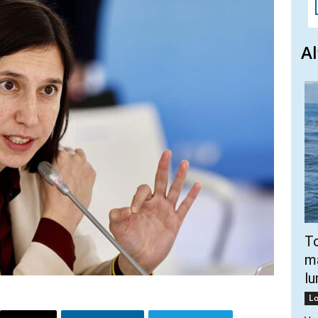
Al
To
ma
lu
Lo