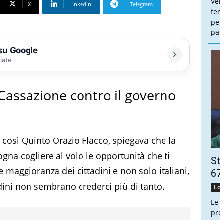
Ve
X
Linkedin
Telegram
fe
pe
pa
 su Google
liate
Cassazione contro il governo
 così Quinto Orazio Flacco, spiegava che la
ogna cogliere al volo le opportunità che ti
St
e maggioranza dei cittadini e non solo italiani,
67
dini non sembrano crederci più di tanto.
Lo
Le
pr