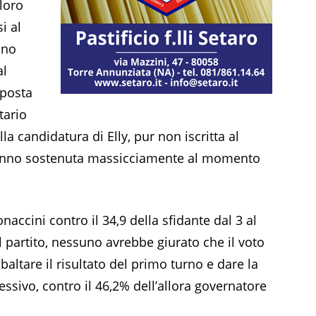
loro
i al
ono
al
oposta
tario
lla candidatura di Elly, pur non iscritta al
, l’hanno sostenuta massicciamente al momento
naccini contro il 34,9 della sfidante dal 3 al
i al partito, nessuno avrebbe giurato che il voto
ribaltare il risultato del primo turno e dare la
lessivo, contro il 46,2% dell’allora governatore