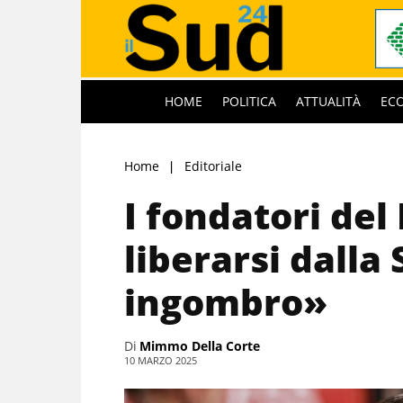
HOME
POLITICA
ATTUALITÀ
EC
Home
Editoriale
I fondatori del
liberarsi dalla 
ingombro»
Di
Mimmo Della Corte
10 MARZO 2025