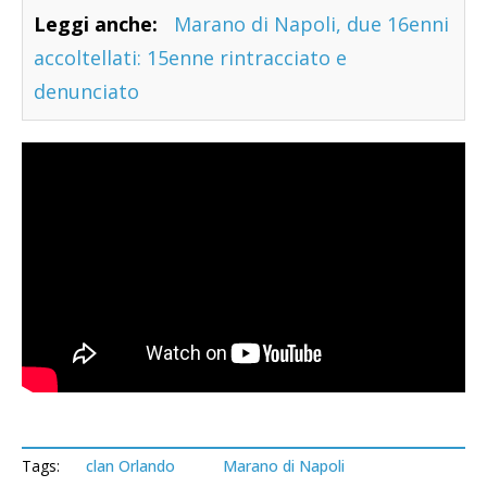
Leggi anche:
Marano di Napoli, due 16enni
accoltellati: 15enne rintracciato e
denunciato
Tags:
clan Orlando
Marano di Napoli