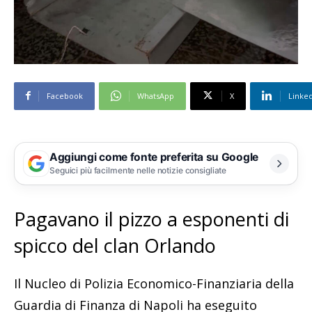
Facebook
WhatsApp
X
Linke
Aggiungi come fonte preferita su Google
Seguici più facilmente nelle notizie consigliate
Pagavano il pizzo a esponenti di
spicco del clan Orlando
Il Nucleo di Polizia Economico-Finanziaria della
Guardia di Finanza di Napoli ha eseguito