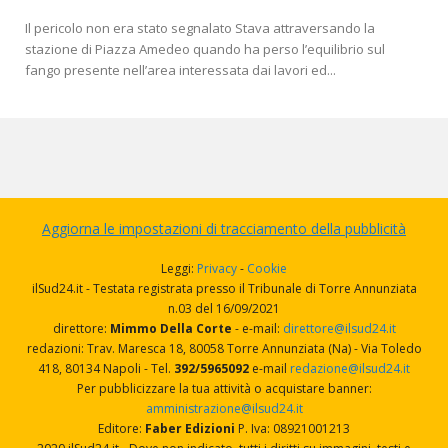
Il pericolo non era stato segnalato Stava attraversando la
stazione di Piazza Amedeo quando ha perso l’equilibrio sul
fango presente nell’area interessata dai lavori ed...
Aggiorna le impostazioni di tracciamento della pubblicità
Leggi:
Privacy
-
Cookie
ilSud24.it - Testata registrata presso il Tribunale di Torre Annunziata
n.03 del 16/09/2021
direttore:
Mimmo Della Corte
- e-mail:
direttore@ilsud24.it
redazioni: Trav. Maresca 18, 80058 Torre Annunziata (Na) - Via Toledo
418, 80134 Napoli - Tel.
392/5965092
e-mail
redazione@ilsud24.it
Per pubblicizzare la tua attività o acquistare banner:
amministrazione@ilsud24.it
Editore:
Faber Edizioni
P. Iva: 08921001213