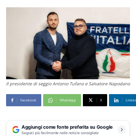
Il presidente di seggio Antonio Tufano e Salvatore Napodano
Facebook
WhatsApp
X
Linke
Aggiungi come fonte preferita su Google
Seguici più facilmente nelle notizie consigliate